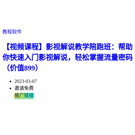
教程软件
【视频课程】影视解说教学陪跑班：帮助
你快速入门影视解说，轻松掌握流量密码
（价值899）
2023-03-07
邀请免费
推广链接
帮助你快速入门影视解说，轻松掌握流量密码，突破自己账号的瓶
漫画解说目前做的人不多，没有粉丝特别多的头部大V。 上手难度
普通人三天学会影视解说（一台电脑或者一部手机）为了能够让小
用最简单的方法赚钱，用最短的时间赚到钱！！！保姆级的服务教
做自媒体几年了，做中视频也半年多了，测试了很多玩法，踩了很
基础课程大纲 1.视频解说基本流程 2.相关软件下载及安装 3.内容定
视频课程目录： 1.直播课：无字幕的影片如何快速写文案、文案实
第1课：导演思维文案系统学习事项 1.学习文案的难易程度 2.课程
影视动漫解说，文案创作方式，用最简单的方式教会你文案如何入
↓↓↓视频课程下载链接↓↓↓ 课程目录如下： 1.1如何找资源 1.2.如何
颈期。适合想入手做影视解说，又不知道改如何下手的所有人群，
比影视解说低，涨粉快，流量高。 受众群体比较广，没有固定的
白更加快速把账号做起来老师这边课程讲解了如何快速制作文案的
学，最大程度避免踩坑，放大你的收益 并且这些项目没有时间、空
多坑，好在做出了一点结果。 四月初我开始策划这个课程，直到今
位及如何选片 4.素材下载及转码 5.新手如何写文...
操 2.认知简：这套课程能给你带来什么 3.核心篇：什么类...
的系统性以及科学性 3.课程学习目的以及预判 4.学习...
手 4个月时间达到100万粉丝.影视动漫解说文案经验丰富，教程...
混流【注意事项】 1.3.如何封装【注意事项...
针对...
年...
方法...
间...
天...