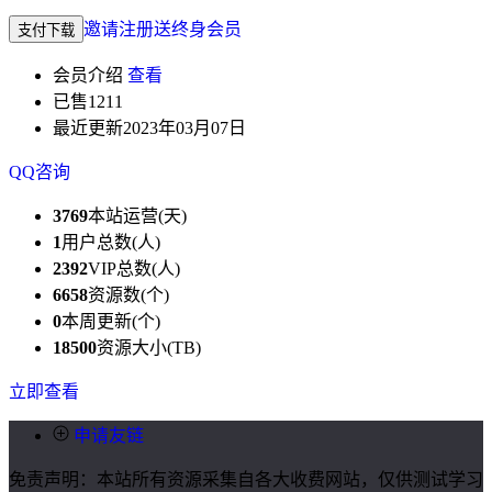
邀请注册送终身会员
支付下载
会员介绍
查看
已售
1211
最近更新
2023年03月07日
QQ咨询
3769
本站运营(天)
1
用户总数(人)
2392
VIP总数(人)
6658
资源数(个)
0
本周更新(个)
18500
资源大小(TB)
立即查看
申请友链
免责声明：本站所有资源采集自各大收费网站，仅供测试学习