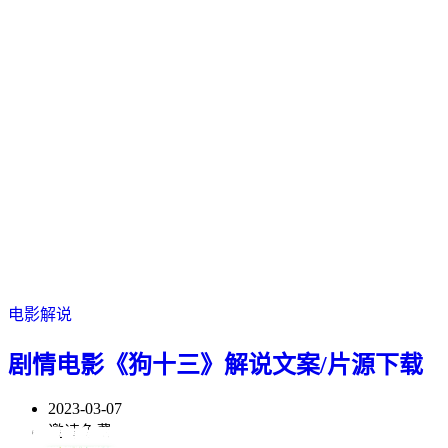
电影解说
剧情电影《狗十三》解说文案/片源下载
2023-03-07
邀请免费
这部电影被禁了五年 上映后仍被称为近十年以来 最佳青春片 因为
（大哥） （洗手间在哪里） 面前这个搞笑的男人叫大国 他是一家
男人刚到家 发现自己头上顶着一片青青草原 但他的妻子看起来无
你见过这么大胆的理发师吗 当她给王子理发时 故意往他的脸上喷
这是我见过的抢劫运钞车最直接的方式 “十 九 八” “车子” “六 五”
今天带来一部2023年最新影片 《最后的跳水》 该片出自于墨西哥
伏地魔餐厅正式营业 年度五星级盛宴《菜单》 震撼来袭 泰勒乔伊
男人看一张死人的照片入迷了 最后 他声称那个人是自己杀的 因为
“别以为老爸不懂英文” “就不知道你考成什么样子” “七科蓝” “两科
伦敦的街道 身无分文的站街女接连被杀 惨死令人发指 有预见未来