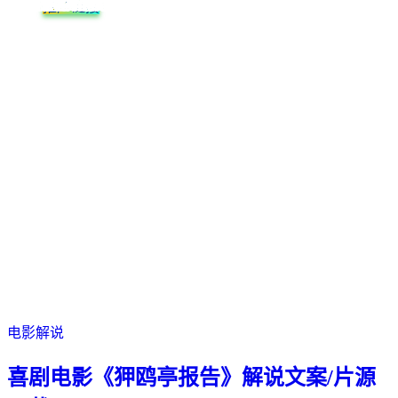
推广链接
它揭示了 中国父母 最残酷的教育模式 那就是必须活成 父母...
整形医院的老板 靠着一张三寸不烂之舌 黑白两道通吃 他有一...
动于衷 不着急的穿上衣服 男人被压抑的愤怒 像火山爆发一样失...
水 王子告诉她要温柔 她很是直接 直接放下剪刀 让王子自己剪...
“硬市掉了” “三 二 一” 不仅如此 这个人...
上映于去年的11月份 值得一提的是 这部电影是根据一个...
联和尼古拉斯共同出演 讲述了在一座偏远的岛屿上 餐厅的主厨...
他在记忆里见过这个女人 甚至他自己也是杀害她的凶手 “在记...
红” “这科和这科是什么” “越大越不上进” “别...
能力的探长们正试图保护这些无辜的妇女 一路追踪到王室身上 ...
电影解说
喜剧电影《狎鸥亭报告》解说文案/片源