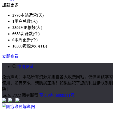
加载更多
3770
本站运营(天)
1
用户总数(人)
2392
VIP总数(人)
6658
资源数(个)
0
本周更新(个)
18500
资源大小(TB)
立即查看
申请友链
免责声明：本站所有资源采集自各大收费网站，仅供测试学习
使用，如有需求，请购买正版！如果侵犯了您的利益请联系删
除！
2016-2022
图穷联盟
豫ICP备16009311号