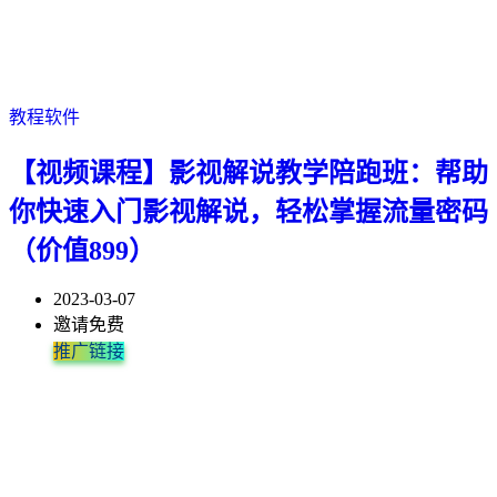
教程软件
【视频课程】影视解说教学陪跑班：帮助
你快速入门影视解说，轻松掌握流量密码
（价值899）
2023-03-07
邀请免费
推广链接
帮助你快速入门影视解说，轻松掌握流量密码，突破自己账号的瓶
漫画解说目前做的人不多，没有粉丝特别多的头部大V。 上手难度
普通人三天学会影视解说（一台电脑或者一部手机）为了能够让小
用最简单的方法赚钱，用最短的时间赚到钱！！！保姆级的服务教
做自媒体几年了，做中视频也半年多了，测试了很多玩法，踩了很
基础课程大纲 1.视频解说基本流程 2.相关软件下载及安装 3.内容定
视频课程目录： 1.直播课：无字幕的影片如何快速写文案、文案实
第1课：导演思维文案系统学习事项 1.学习文案的难易程度 2.课程
影视动漫解说，文案创作方式，用最简单的方式教会你文案如何入
↓↓↓视频课程下载链接↓↓↓ 课程目录如下： 1.1如何找资源 1.2.如何
颈期。适合想入手做影视解说，又不知道改如何下手的所有人群，
比影视解说低，涨粉快，流量高。 受众群体比较广，没有固定的
白更加快速把账号做起来老师这边课程讲解了如何快速制作文案的
学，最大程度避免踩坑，放大你的收益 并且这些项目没有时间、空
多坑，好在做出了一点结果。 四月初我开始策划这个课程，直到今
位及如何选片 4.素材下载及转码 5.新手如何写文...
操 2.认知简：这套课程能给你带来什么 3.核心篇：什么类...
的系统性以及科学性 3.课程学习目的以及预判 4.学习...
手 4个月时间达到100万粉丝.影视动漫解说文案经验丰富，教程...
混流【注意事项】 1.3.如何封装【注意事项...
针对...
年...
方法...
间...
天...