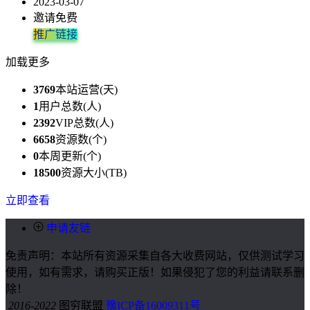
2023-03-07
邀请免费
推广链接
加载更多
3769
本站运营(天)
1
用户总数(人)
2392
VIP总数(人)
6658
资源数(个)
0
本周更新(个)
18500
资源大小(TB)
立即查看
申请友链
免责声明：本站所有资源采集自各大收费网站，仅供测试学习
使用，如有需求，请购买正版！如果侵犯了您的利益请联系删
除！
2016-2022
图穷联盟
豫ICP备16009311号