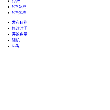
付费
VIP免费
VIP优惠
发布日期
修改时间
评论数量
随机
大家好，我是511解说文案网站长，从事电影解说3年，本文向大家
大家好，我是511解说文案网站长，从事电影解说3年。 本文向大家
课时1 初次预览 Premiere 工作界面 06:09 课时2 初步理解 4大核心
大家好，站长是2018年开始做抖音的，自己也运营过多个百万粉丝
热度
提供制图软件Ps及使用教程（VIP会员专享） Ps功能非常...
提供Pr及插件和使用教程（VIP会员专享） Pr功能非常...
工作区域 11:28 课时3 初学者...
电影解说的账号，本文分享电影解说作品的背景音乐给本站的VI...