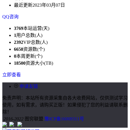
最近更新
2023年03月07日
QQ咨询
3769
本站运营(天)
1
用户总数(人)
2392
VIP总数(人)
6658
资源数(个)
0
本周更新(个)
18500
资源大小(TB)
立即查看
申请友链
免责声明：本站所有资源采集自各大收费网站，仅供测试学习
使用，如有需求，请购买正版！如果侵犯了您的利益请联系删
除！
2016-2022
图穷联盟
豫ICP备16009311号