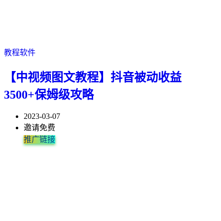
教程软件
【中视频图文教程】抖音被动收益
3500+保姆级攻略
2023-03-07
邀请免费
推广链接
这是一篇被很多人催稿了很久的文章。 我做抖音中视频计划时间不
学完你会了解自己技术薄弱的地方，文案思路的提升，剪辑效率的
自从年前搞了西瓜短视频动画制作教程之后，我又和一个朋友一起
用最简单的方法赚钱，用最短的时间赚到钱！！！保姆级的服务教
漫画解说目前做的人不多，没有粉丝特别多的头部大V。 上手难度
第01课：新建一个项目和素材导入 第02课：如何对视频素材剪辑
课时1 初次预览 Premiere 工作界面 06:09 课时2 初步理解 4大核心
基础课程大纲 1.视频解说基本流程 2.相关软件下载及安装 3.内容定
课程目录： （1）影视解说所用到的软件（包括视频讲解） （2）
课程目录： ​第一步，下电影 第二部，pr剪辑教学 ​第三部，如何写
长，也就短短个到30天的时间，原本也没期望靠这个能赚钱，但
提升。适合人群：基础薄弱想做自媒体解说的、空闲时间比较多想
研究抖音西瓜中视频项目，主要原因就是快手的短视频目前不好变
学，最大程度避免踩坑，放大你的收益 并且这些项目没有时间、空
比影视解说低，涨粉快，流量高。 受众群体比较广，没有固定的
第03课：特效的使用 第04课：如何加字幕 第05课：如...
工作区域 11:28 课时3 初学者...
位及如何选片 4.素材下载及转码 5.新手如何写文...
影视解说pr所用到的基本功能 （3）封面制作 （4）录音软...
文案 ​第四部，配音剪辑 ​第四步，配音剪辑（中） ...