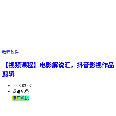
现...
补贴...
现，...
间...
年...
教程软件
【视频课程】电影解说汇，抖音影视作品
剪辑
2023-03-07
邀请免费
推广链接