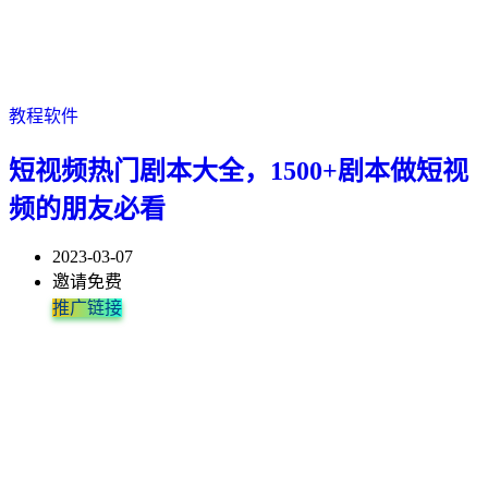
教程软件
短视频热门剧本大全，1500+剧本做短视
频的朋友必看
2023-03-07
邀请免费
推广链接
从0到1做出自己满意的视频作品，教你独立创作并运营账号的能
学完能独立完成电影解说视频的制作与分发，了解掌握短视频流量
学完你会了解自己技术薄弱的地方，文案思路的提升，剪辑效率的
漫画项目的版权获取一直都是小白的难题，这里可以教你如何快速
01-情感搞笑文案 02-大学视频剧本 03-创意视频剧本 04-幽默搞笑剧
课程大纲 一、短视频初步认识 二、影视解说现状和本课程的价值
课程目录： （1）影视解说所用到的软件（包括视频讲解） （2）
1 如何下载高清素材 2如何免费下载BGM 3 AU实操讲解 4 格式工厂
大家好，我是511解说文案网站长，从事电影解说3年，本文向大家
大家好，我是511解说文案网站长，从事电影解说3年。 本文向大家
力，持续稳定的流量密码，爆款文案的写作技巧和套路。 【课程目
的底层逻辑，热门视频的写作思路与剪辑技巧。适合宝妈和宝爸、
提升。适合人群：基础薄弱想做自媒体解说的、空闲时间比较多想
解决版权问题，漫画解说的上手难度比影视解说要简单的太多了，
本 05-单人视频剧本 06-多人视频剧本 ...
三、账号包装准备 四、快速软件安装 五、怎么选出爆款影视素...
影视解说pr所用到的基本功能 （3）封面制作 （4）录音软...
5 PR基础 6 PR基础补充以及快捷键 7...
提供制图软件Ps及使用教程（VIP会员专享） Ps功能非常...
提供Pr及插件和使用教程（VIP会员专享） Pr功能非常...
录...
在校...
补贴...
涨粉...