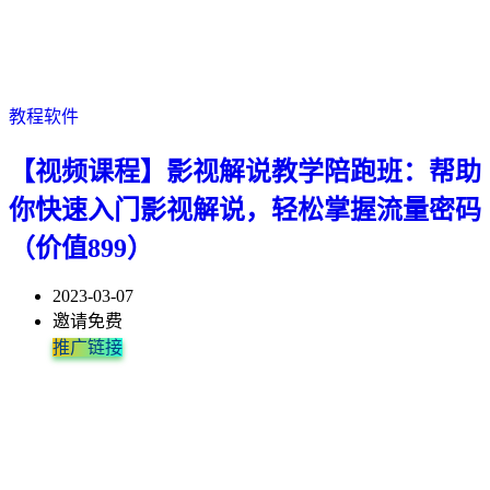
教程软件
【视频课程】影视解说教学陪跑班：帮助
你快速入门影视解说，轻松掌握流量密码
（价值899）
2023-03-07
邀请免费
推广链接
帮助你快速入门影视解说，轻松掌握流量密码，突破自己账号的瓶
学完你会了解自己技术薄弱的地方，文案思路的提升，剪辑效率的
学完能独立完成电影解说视频的制作与分发，了解掌握短视频流量
影视解说是当下非常热门的短视频创作领域，尤其是在短视频平
影视号，即以影视为内容的抖音号，具体指抖音作品以电影、电视
学习配音的伙伴，本网收集了两套市面上口碑效果不错的课程，文
↓↓↓视频课程下载链接↓↓↓ 课程目录如下： 1.1如何找资源 1.2.如何
一、课前知识 1.重要：抖音的玩法与规则 2.重要：有关抖音+发布
中视频项目确实是YYDS，一天累积制作上传12条视频，其中头条
影视动漫解说，文案创作方式，用最简单的方式教会你文案如何入
颈期。适合想入手做影视解说，又不知道改如何下手的所有人群，
提升。适合人群：基础薄弱想做自媒体解说的、空闲时间比较多想
的底层逻辑，热门视频的写作思路与剪辑技巧。适合宝妈和宝爸、
台，很多新手凭借对影视的解说，能快速涨粉变现。 尤其是想进入
剧、MV、动画片、综艺节目、纪录片等剧情为基础进行改造加工
件总共近124G，百度网盘下载，直接上截图，需要的底部下载！ ...
混流【注意事项】 1.3.如何封装【注意事项...
作品问题 3.防搬运技巧 4.抖音创作全攻略 二、课程...
累计收益82.51元、百家号51.72元、企鹅号23.42...
手 4个月时间达到100万粉丝.影视动漫解说文案经验丰富，教程...
针对...
补贴...
在校...
短视...
形成...