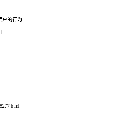
用户的行为
可
77.html