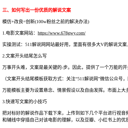
三、如何写出一份优质的解说文案
模仿+改良=创新(100w粉丝之前的解决办法)
1.电影文案网站：
https://www.678gwy.com/
实操测试：511解说网网站最好用，里面有很多大V的解说文
2.文案开头结尾怎么写
万事开头难，文案是最关键的-步。因此，提供了一个万能的开
（文案开头结尾模板获取方式：关注“511解说网”微信公众号，
万能模板主要为设置悬念、情景假设以及自由发挥。市面上大
3.快速写文案的小技巧
把对标好的解说作品下载下来，上传到如下几个平台进行视音
和辅线中穿插自己对该电影的理解，以及豆瓣、小红书上的优质