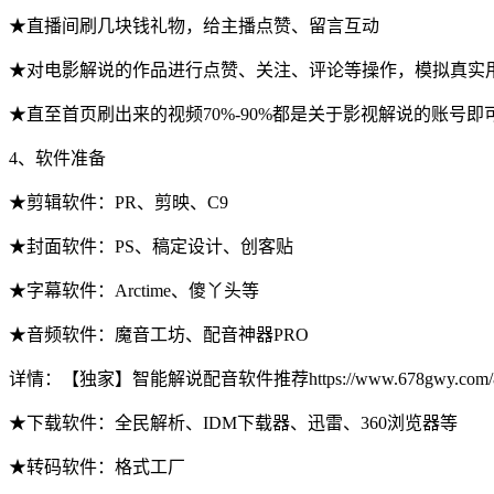
★直播间刷几块钱礼物，给主播点赞、留言互动
★对电影解说的作品进行点赞、关注、评论等操作，模拟真实
★直至首页刷出来的视频70%-90%都是关于影视解说的账号即
4、软件准备
★剪辑软件：PR、剪映、C9
★封面软件：PS、稿定设计、创客贴
★字幕软件：Arctime、傻丫头等
★音频软件：魔音工坊、配音神器PRO
详情：【独家】智能解说配音软件推荐https://www.678gwy.com/82
★下载软件：全民解析、IDM下载器、迅雷、360浏览器等
★转码软件：格式工厂